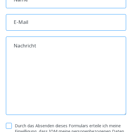
Informationsvermittlung und Beratung
Programme der Bundesländer
Länderinformationen
Durch das Absenden dieses Formulars erteile ich meine
Einwilligung, dass IOM meine personenbezogenen Daten