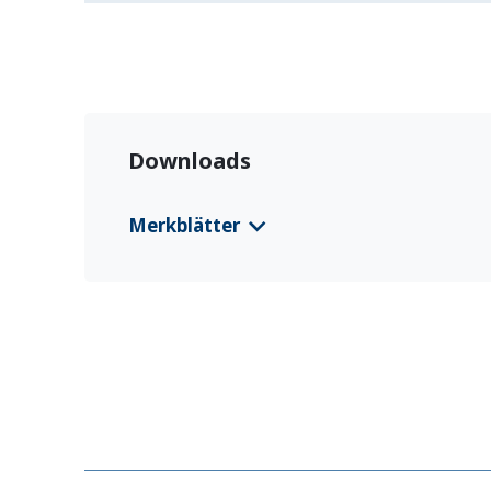
Downloads
Merkblätter
Merkblatt EURP - ETTC Syrien
(English)
Merkblatt EURP - IRARA Syrien
(English)
Merkblatt NRP SYR - ETTC
(English)
NRP SYR – Reintegration Counselling
(Engl