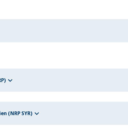
RP)
ien (NRP SYR)